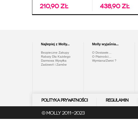
210,90 zł
438,90 zł
Najlepiej z Molly...
Molly wyjaśnia...
Bezpieczne Zakupy
O Dostawie…
Rabaty Dla Każdego
O Płatności…
Darmowa Wysyłka
Wymiana/Zwrot ?
Zadzwoń i Zamów
Polityka Prywatności
Regulamin
© Molly 2011-2023